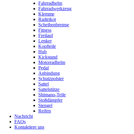
Fahrradhelm
Fahrradwerkzeug
Klemme
Radtrikot
Scheibenbremse
Fitness
Freilauf
Lenker
Kopfteile
Hub
Kickstand
Motorradhelm
Pedal
Anbindung
Schutzpolster
Sattel
Sattelstütze
Shimano-Teile
Stoßdämpfer
Stengel
Reifen
Nachricht
FAQs
Kontaktiere uns