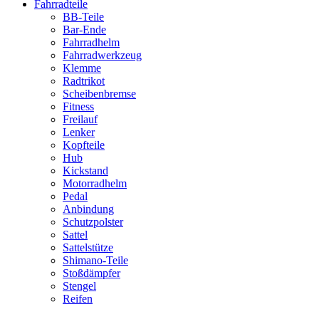
Fahrradteile
BB-Teile
Bar-Ende
Fahrradhelm
Fahrradwerkzeug
Klemme
Radtrikot
Scheibenbremse
Fitness
Freilauf
Lenker
Kopfteile
Hub
Kickstand
Motorradhelm
Pedal
Anbindung
Schutzpolster
Sattel
Sattelstütze
Shimano-Teile
Stoßdämpfer
Stengel
Reifen