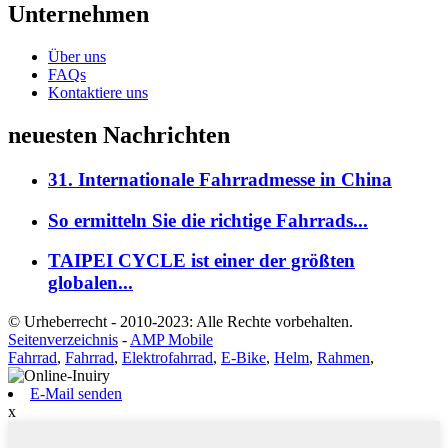
Unternehmen
Über uns
FAQs
Kontaktiere uns
neuesten Nachrichten
31. Internationale Fahrradmesse in China
So ermitteln Sie die richtige Fahrrads...
TAIPEI CYCLE ist einer der größten
globalen...
© Urheberrecht - 2010-2023: Alle Rechte vorbehalten.
Seitenverzeichnis
-
AMP Mobile
Fahrrad
,
Fahrrad
,
Elektrofahrrad
,
E-Bike
,
Helm
,
Rahmen
,
E-Mail senden
x