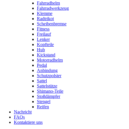
Fahrradhelm
Fahrradwerkzeug
Klemme
Radtrikot
Scheibenbremse
Fitness
Freilauf
Lenker
Kopfteile
Hub
Kickstand
Motorradhelm
Pedal
Anbindung
Schutzpolster
Sattel
Sattelstütze
Shimano-Teile
Stoßdämpfer
Stengel
Reifen
Nachricht
FAQs
Kontaktiere uns