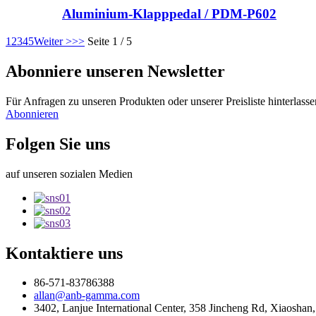
Aluminium-Klapppedal / PDM-P602
1
2
3
4
5
Weiter >
>>
Seite 1 / 5
Abonniere unseren Newsletter
Für Anfragen zu unseren Produkten oder unserer Preisliste hinterlass
Abonnieren
Folgen Sie uns
auf unseren sozialen Medien
Kontaktiere uns
86-571-83786388
allan@anb-gamma.com
3402, Lanjue International Center, 358 Jincheng Rd, Xiaoshan