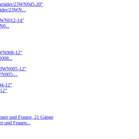
äder/23WN...
N0...
008...
WN005-...
-12”
r und Frauen...